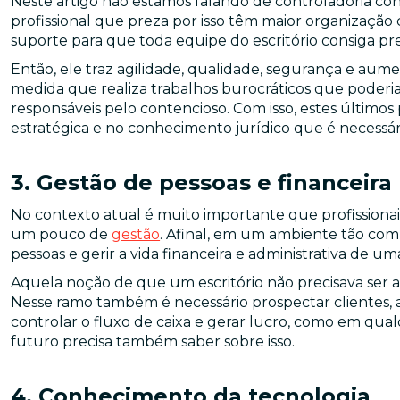
Neste artigo não estamos falando de controladoria cont
profissional que preza por isso têm maior organizaçã
suporte para que toda equipe do escritório consiga pre
Então, ele traz agilidade, qualidade, segurança e aum
medida que realiza trabalhos burocráticos que poderi
responsáveis pelo contencioso. Com isso, estes último
estratégica e no conhecimento jurídico que é necessári
3. Gestão de pessoas e financeira
No contexto atual é muito importante que profissiona
um pouco de
gestão
. Afinal, em um ambiente tão com
pessoas e gerir a vida financeira e administrativa de u
Aquela noção de que um escritório não precisava ser
Nesse ramo também é necessário prospectar clientes, 
controlar o fluxo de caixa e gerar lucro, como em qual
futuro precisa também saber sobre isso.
4. Conhecimento da tecnologia